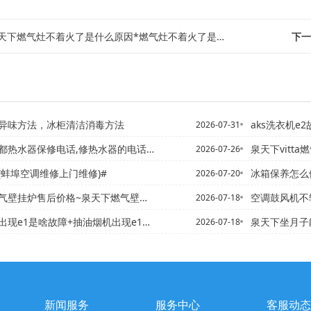
天下燃气灶不着火了是什么原因*燃气灶不着火了是怎么回事
下一
异味方法，冰柜清洁消毒方法
aks洗衣机e2
2026-07-31
修电话,修热水器的电话=成都热水器报修电话,万和热水器成都维修...
泉天下vitta燃气灶打
2026-07-26
(蚌埠空调维修上门维修)#
冰箱保养怎么做 冰箱清洁保
2026-07-20
挂炉售后价格~泉天下燃气壁挂炉售后价格新发布
空调鼓风机不
2026-07-18
现e1是啥故障+抽油烟机出现e1是啥故障
泉天下坐月子能够喝蜂
2026-07-18
新闻服务
服务中心
客服动态