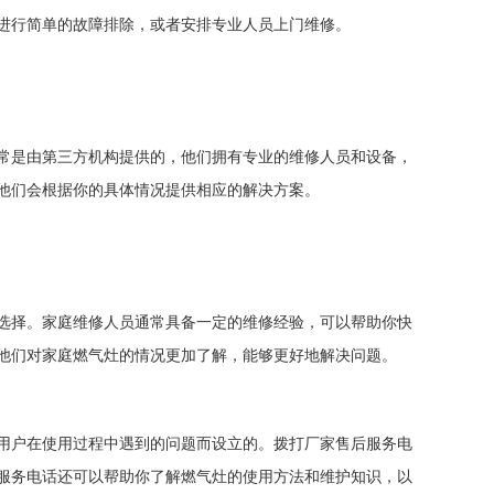
进行简单的故障排除，或者安排专业人员上门维修。
常是由第三方机构提供的，他们拥有专业的维修人员和设备，
他们会根据你的具体情况提供相应的解决方案。
选择。家庭维修人员通常具备一定的维修经验，可以帮助你快
他们对家庭燃气灶的情况更加了解，能够更好地解决问题。
用户在使用过程中遇到的问题而设立的。拨打厂家售后服务电
服务电话还可以帮助你了解燃气灶的使用方法和维护知识，以