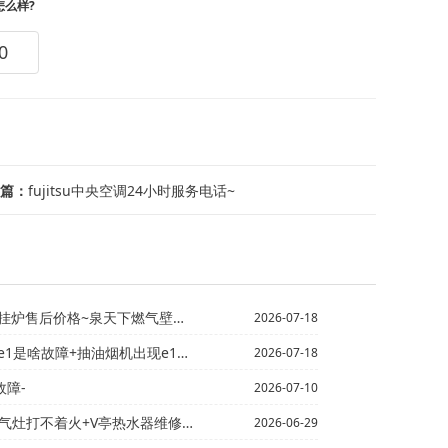
怎么样?
0
篇：
fujitsu中央空调24小时服务电话~
后价格~泉天下燃气壁挂炉售后价格新发布
2026-07-18
是啥故障+抽油烟机出现e1是啥故障
2026-07-18
故障-
2026-07-10
不着火+V亭热水器维修电话,海尔电热水器售后服务电话
2026-06-29