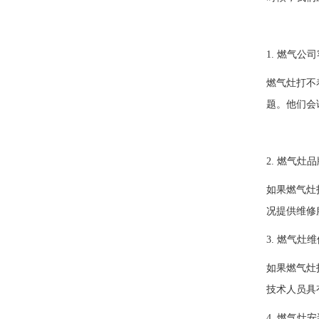
1. 燃气公
燃气灶打不
题。他们会
2. 燃气灶
如果燃气灶
况提供维修
3. 燃气灶
如果燃气灶
技术人员具
4. 燃气灶