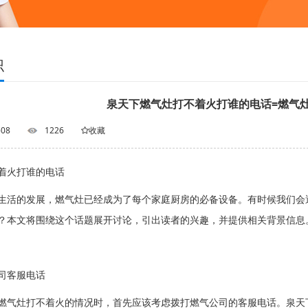
识
泉天下燃气灶打不着火打谁的电话=燃气
-08
1226
收藏
着火打谁的电话
生活的发展，燃气灶已经成为了每个家庭厨房的必备设备。有时候我们会
？本文将围绕这个话题展开讨论，引出读者的兴趣，并提供相关背景信息
司客服电话
燃气灶打不着火的情况时，首先应该考虑拨打燃气公司的客服电话。泉天