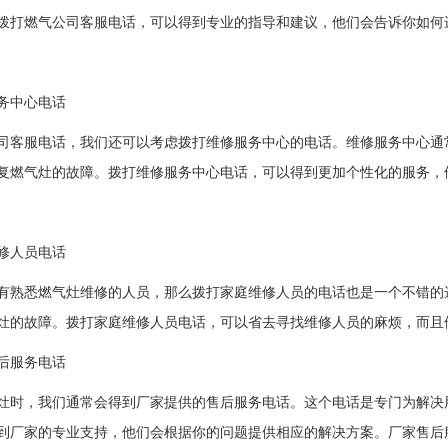
拨打燃气公司客服电话，可以得到专业的指导和建议，他们会告诉你如何
务中心电话
司客服电话，我们还可以考虑拨打维修服务中心的电话。维修服务中心通
复燃气灶的故障。拨打维修服务中心电话，可以得到更加个性化的服务，
修人员电话
有熟悉燃气灶维修的人员，那么拨打家庭维修人员的电话也是一个不错的
灶的故障。拨打家庭维修人员电话，可以省去寻找维修人员的麻烦，而且
后服务电话
灶时，我们通常会得到厂家提供的售后服务电话。这个电话是专门为解决
到厂家的专业支持，他们会根据你的问题提供相应的解决方案。厂家售后