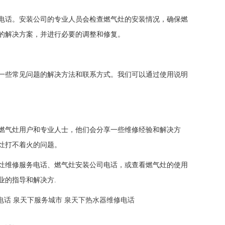
电话。安装公司的专业人员会检查燃气灶的安装情况，确保燃
的解决方案，并进行必要的调整和修复。
一些常见问题的解决方法和联系方式。我们可以通过使用说明
燃气灶用户和专业人士，他们会分享一些维修经验和解决方
灶打不着火的问题。
灶维修服务电话、燃气灶安装公司电话，或查看燃气灶的使用
业的指导和解决方.
电话
泉天下服务城市
泉天下热水器维修电话