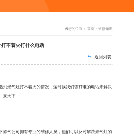
您的位置：
首页
>
维修知识
灶打不着火打什么电话
返回列表
遇到燃气灶打不着火的情况，这时候我们该打谁的电话来解决
。泉天下
下燃气公司拥有专业的维修人员，他们可以及时解决燃气灶的