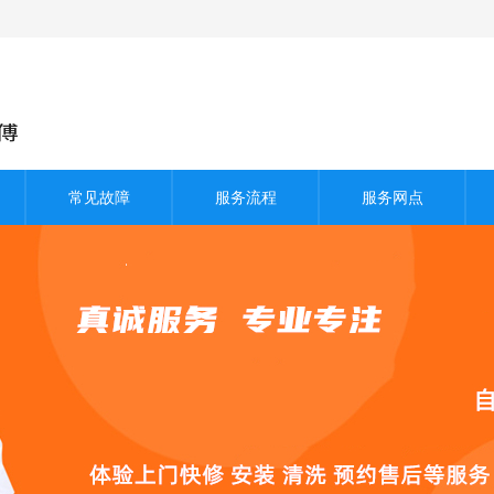
常见故障
服务流程
服务网点