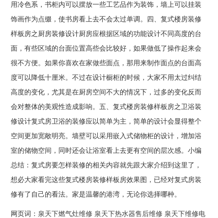
用冷色系，书柜内可以摆放一些工艺品作为装饰，墙上可以挂装
饰画作为点缀，使书房看上去不会太过单调。四、复式楼房装修
样板房之厨房装修设计厨房应根据区域的功能设计不同高度的台
面，有些区域的台面位置高些会比较好，如果做低了操作起来会
很不方便。如果你喜欢在家做些面点，那用来制作面点的台面高
度可以降低十厘米。不过在设计橱柜的时候，大家不用太过纠结
高度的变化，尤其是在厨房空间不大的情况下，过多的变化反而
会对整体的美观性造成影响。五、复式楼房装修样板房之卫浴装
修设计复式房卫浴的装修应以简单为主，简单的设计会显得整个
空间更加宽敞明亮。墙壁可以采用嵌入式储物柜的设计，增加浴
室的储物空间，同时还会让浴室看上去更有空间的层次感。小编
总结：复式房要怎样装修的相关内容就先跟大家介绍到这里了，
想必大家看完这些复式楼房装修样板房效果图，已经对复式房装
修有了自己的看法。家是温馨的港湾，无论你选择哪种。
网页词：
泉天下燃气灶维修
泉天下热水器售后维修
泉天下维修电