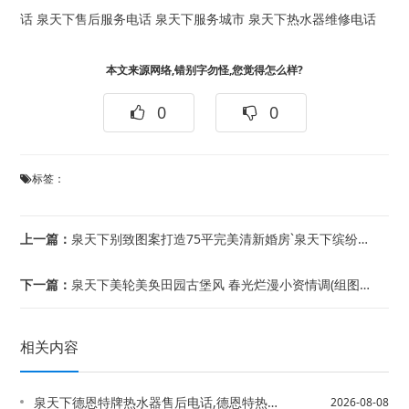
话
泉天下售后服务电话
泉天下服务城市
泉天下热水器维修电话
本文来源网络,错别字勿怪,您觉得怎么样?
0
0
标签：
上一篇：
泉天下别致图案打造75平完美清新婚房`泉天下缤纷的森林小屋 花12万血汗钱造出绝...
下一篇：
泉天下美轮美奂田园古堡风 春光烂漫小资情调(组图）%泉天下美眉85平时尚家 玩...
相关内容
泉天下德恩特牌热水器售后电话,德恩特热水器价格查询`德而乐施热水器电话,德而乐施...
2026-08-08