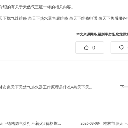
介绍的有关于天然气三证一标的相关内容_
天下燃气灶维修
泉天下热水器售后维修
泉天下维修电话
泉天下售后服务
本文来源网络,错别字勿怪,您觉得
0
林市泉天下天然气热水器工作原理是什么=泉天下天然气热水器可以一直开着吗
下一
德格燃气灶打不着火#德格燃气灶点不着火是什么原因
桂林市泉天下成都燃
2026-08-08