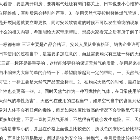
人看管，要是离开厨房，要将燃气灶还有阀门都关上。日常也要小心维护
立即维修，否则后果会特别的严重。3、使用天然气要按时替换燃气管道
是开裂问题就要立即更换，同时安装软管道的时候不可以发生缠绕的现象
什么的相关内容，希望能给大家带来帮助。想必大家看完之后有所了解了吧
一标都有啥 三证主要是产品合格证、安装人员从业资格证、销售企业许
在日常使用的过程当中，是需要多加注意的，而且需要购买有三证一
一标还是很重要的，这样能够更好的保证天然气的质量，使用起来会
由小编来为大家简单的介绍一下，希望能够起到一定的帮助。一、天然气
可证；一标主要是天然气产品安全标志。2、在购买天然气的时候，最好
全性也会更高一些。3、同时天然气作为一种可燃性的气体，在日常使用
天然气的毒性危害1、天然气在使用的过程当中，如果空气当中的含量到
身对人体不会有任何的毒性，但是如果浓度比较高的情况下会导致氧气不
要多加注意，不要一直将天然气开着，不然很有可能会发生危险。三、天
污染是非常小的，并且在价格上面也是比较低的，所以总的来说性价比非
的，而且比较容易散发，所以是较为安全的一种燃气，并且质量比较好的