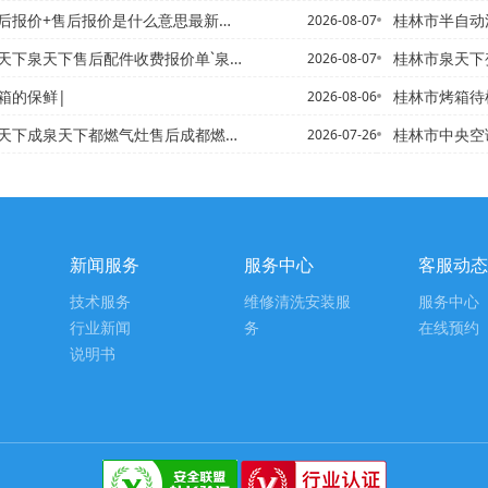
后报价+售后报价是什么意思最新报价
桂林市半自动洗衣机故
2026-08-07
下售后配件收费报价单`泉天下泉天下售后配件收费报价单2027更新
桂林市泉天下变频燃气热水器
2026-08-07
箱的保鲜|
桂林市烤箱待机状
2026-08-06
下都燃气灶售后成都燃气灶修理电话~电话@泉天下成都燃气灶维修电...
桂林市中央空调开停机
2026-07-26
新闻服务
服务中心
客服动态
技术服务
维修清洗安装服
服务中心
行业新闻
务
在线预约
说明书